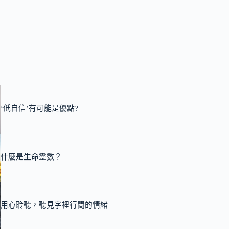
‘低自信’有可能是優點?
什麼是生命靈數？
用心聆聽，聽見字裡行間的情緒