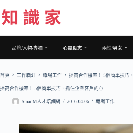
跳
至
主
要
內
容
品牌/人物/專欄
心靈勵志
兩性/男女
首頁
工作職涯
職場工作
提高合作機率！ 5個簡單技巧
提高合作機率！ 5個簡單技巧，抓住企業客戶的心
SmartM人才培訓網
2016-04-06
職場工作