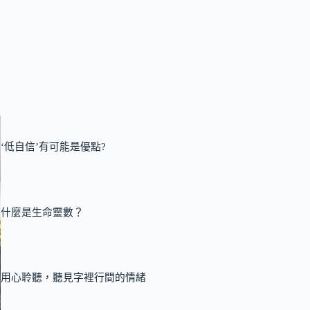
‘低自信’有可能是優點?
什麼是生命靈數？
用心聆聽，聽見字裡行間的情緒