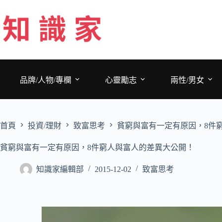
跳
至
主
要
內
容
品牌/人物/專欄
心靈勵志
兩性/男女
首頁
投資/理財
致富思考
貧窮與富有一定有原因，8件
貧窮與富有一定有原因，8件窮人與富人的差異大公開！
知識家編輯部
2015-12-02
致富思考