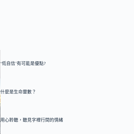
‘低自信’有可能是優點?
什麼是生命靈數？
用心聆聽，聽見字裡行間的情緒