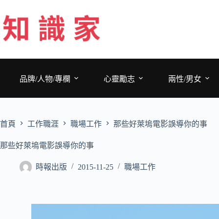
跳
至
主
要
內
容
品牌/人物/專欄
心靈勵志
兩性/男女
首頁
工作職涯
職場工作
那些好萊塢電影誤導你的事
那些好萊塢電影誤導你的事
時報出版
2015-11-25
職場工作