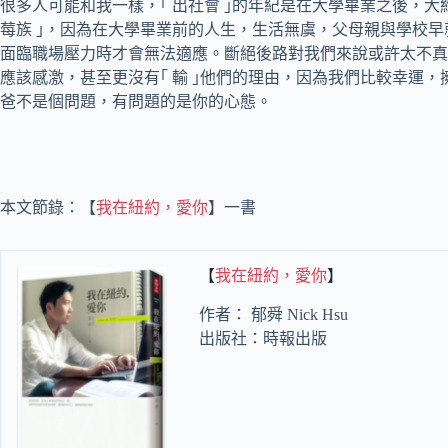
很多人可能和我一樣，｢ 出社會 ｣的年紀是在大學畢業之後，大
莓族 ｣，因為在大學畢業前的人生，生活無虞，父母親與學校
面臨職場壓力時才會無法適應。斷絕後路對我們來說或許太不真
應該感激，甚至更沒有｢ 輸 ｣他們的理由，因為我們比較幸運
爸不是個問題，有問題的是你的心態。
本文節錄：【
我在紐約，愛你
】一書
【
我在紐約，愛你
】
作者： 郁舜 Nick Hsu
出版社：時報出版