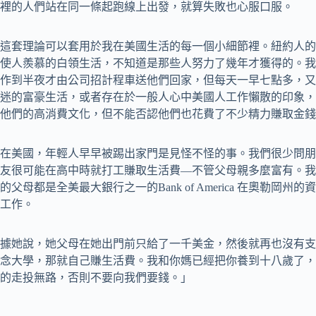
裡的人們站在同一條起跑線上出發，就算失敗也心服口服。
這套理論可以套用於我在美國生活的每一個小細節裡。紐約人的
使人羨慕的白領生活，不知道是那些人努力了幾年才獲得的。我
作到半夜才由公司招計程車送他們回家，但每天一早七點多，又
迷的富豪生活，或者存在於一般人心中美國人工作懶散的印象，
他們的高消費文化，但不能否認他們也花費了不少精力賺取金錢
在美國，年輕人早早被踢出家門是見怪不怪的事。我們很少問朋
友很可能在高中時就打工賺取生活費—不管父母親多麼富有。我
的父母都是全美最大銀行之一的Bank of America 在奧勒
工作。
據她說，她父母在她出門前只給了一千美金，然後就再也沒有支
念大學，那就自己賺生活費。我和你媽已經把你養到十八歲了，
的走投無路，否則不要向我們要錢。｣