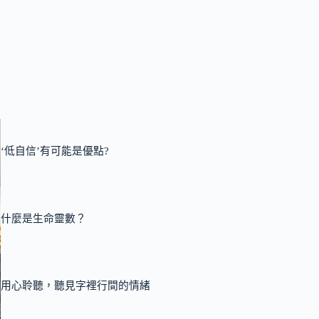
‘低自信’有可能是優點?
什麼是生命靈數？
用心聆聽，聽見字裡行間的情緒