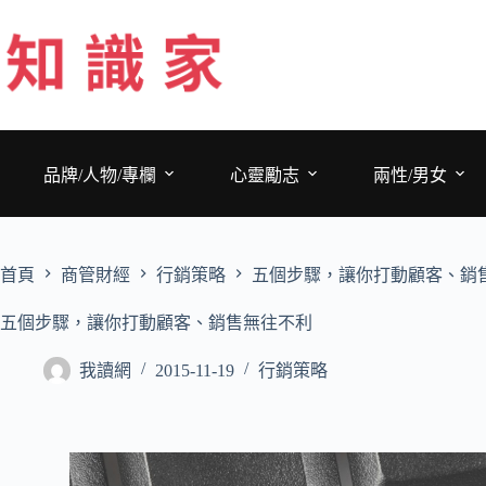
跳
至
主
要
內
容
品牌/人物/專欄
心靈勵志
兩性/男女
首頁
商管財經
行銷策略
五個步驟，讓你打動顧客、銷
五個步驟，讓你打動顧客、銷售無往不利
我讀網
2015-11-19
行銷策略