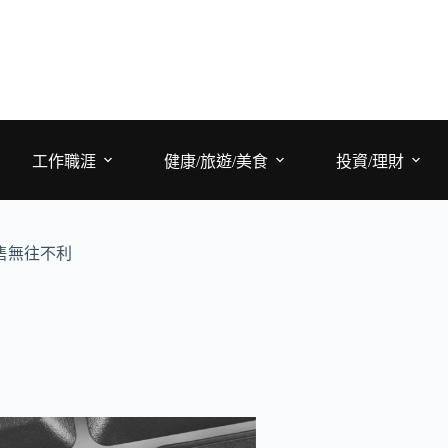
工作職涯
健康/旅遊/美食
投資/理財
售無往不利