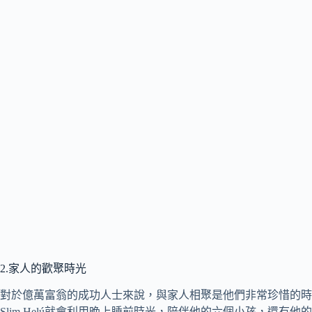
2.家人的歡聚時光
對於億萬富翁的成功人士來說，與家人相聚是他們非常珍惜的時光，
Slim Helú就會利用晚上睡前時光，陪伴他的六個小孩，還有