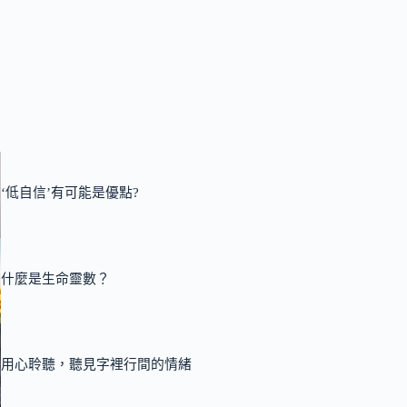
‘低自信’有可能是優點?
什麼是生命靈數？
用心聆聽，聽見字裡行間的情緒