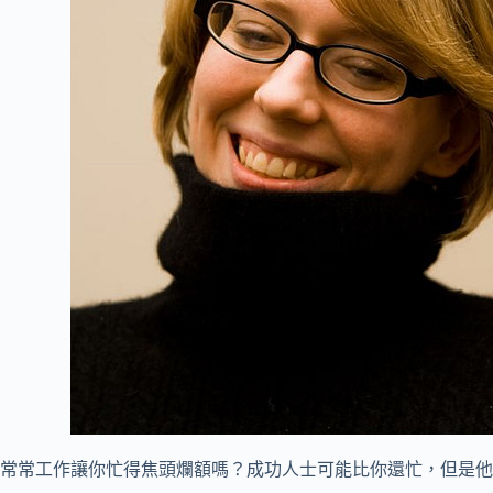
常常工作讓你忙得焦頭爛額嗎？成功人士可能比你還忙，但是他