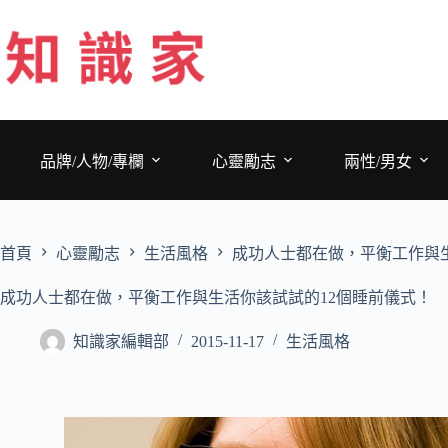
跳
至
主
要
內
容
品牌/人物/專欄
心靈勵志
兩性/男女
首頁
心靈勵志
生活風格
成功人士都在做，平衡工作與生
成功人士都在做，平衡工作與生活你該試試的12個睡前儀式！
知識家編輯部
2015-11-17
生活風格