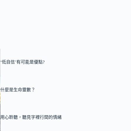
‘低自信’有可能是優點?
什麼是生命靈數？
用心聆聽，聽見字裡行間的情緒