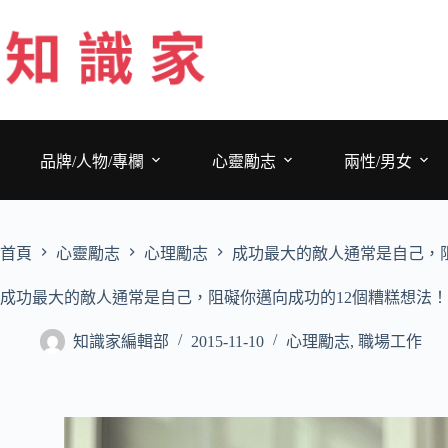
跳
至
主
要
內
容
品牌/人物/專欄
心靈勵志
兩性/男女
首頁
心靈勵志
心理勵志
成功最大的敵人通常是自己，
成功最大的敵人通常是自己，阻礙你邁向成功的12個糟糕想法！
知識家編輯部
2015-11-10
心理勵志
,
職場工作