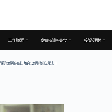
工作職涯
健康/旅遊/美食
投資/理財
阻礙你邁向成功的12個糟糕想法！