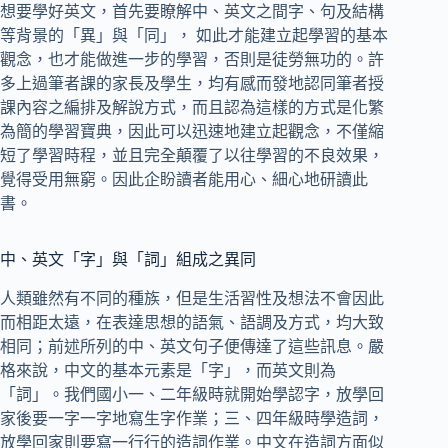
想要學好英文，首先要瞭解中、英文之間字、句及結構
等背景的「異」與「同」， 如此才能建立起學習的基本
觀念，也才能做進一步的學習，否則是徒勞無功的。許
多上過筆者課的家長及學生，均有感而發地認同筆者授
課內容之編排及解說方式，而且認為這樣的方式是化繁
為簡的學習寶典，因此可以迅速地建立起觀念，不僅縮
短了學習時程，並且完全顛覆了以往學習的不良效果，
覺得受用無窮。因此企盼讀者能用心、細心地研讀此
書。
中、英文「字」與「詞」組成之異同
人類雖然有不同的種族，但是生活習性及想法不會因此
而相距太遠，在表達思想的語氣、語調及方式，均大致
相同；前述所列的中、英文句子便傳達了這些訊息。嚴
格來說，中文的基本元素是「字」，而英文則為
「詞」。我們國小一、二年級時就開始學認字，放學回
家後要一字一字地寫生字作業；三、四年級時學造詞，
放學回家則要寫一行行的造詞作業。中文在造詞方面似