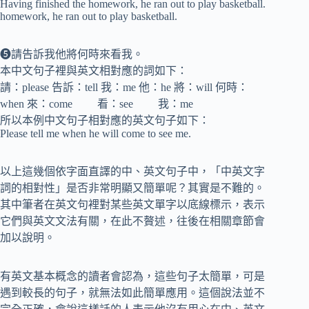
Having finished the homework, he ran out to play basketball.
homework, he ran out to play basketball.
❺請告訴我他將何時來看我。
本中文句子裡與英文相對應的詞如下：
請：please 告訴：tell 我：me 他：he 將：will 何時：
when 來：come 看：see 我：me
所以本例中文句子相對應的英文句子如下：
Please tell me when he will come to see me.
以上這幾個依字面直譯的中、英文句子中，「中英文字
詞的相對性」是否非常明顯又簡單呢？其實是不難的。
其中筆者在英文句裡對某些英文單字以底線標示，表示
它們與英文文法有關，在此不贅述，往後在相關章節會
加以說明。
有英文基本概念的讀者會認為，這些句子太簡單，可是
遇到較長的句子，就無法如此簡單應用。這個說法並不