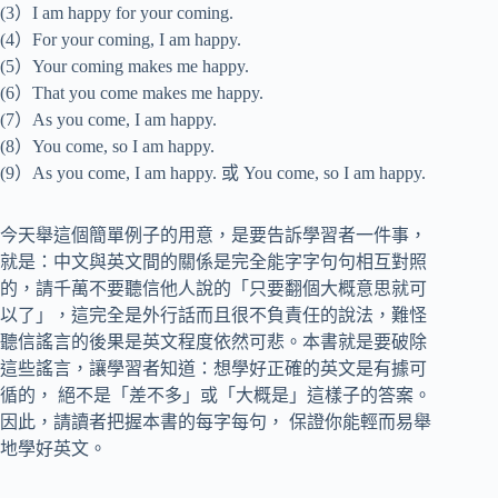
(3）I am happy for your coming.
(4）For your coming, I am happy.
(5）Your coming makes me happy.
(6）That you come makes me happy.
(7）As you come, I am happy.
(8）You come, so I am happy.
(9）As you come, I am happy. 或 You come, so I am happy.
今天舉這個簡單例子的用意，是要告訴學習者一件事，
就是：中文與英文間的關係是完全能字字句句相互對照
的，請千萬不要聽信他人說的「只要翻個大概意思就可
以了」，這完全是外行話而且很不負責任的說法，難怪
聽信謠言的後果是英文程度依然可悲。本書就是要破除
這些謠言，讓學習者知道：想學好正確的英文是有據可
循的， 絕不是「差不多」或「大概是」這樣子的答案。
因此，請讀者把握本書的每字每句， 保證你能輕而易舉
地學好英文。