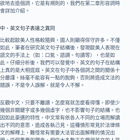
欲地去造個詞，它是有規則的，我們在第二章形容詞時
會詳加介紹。
中、英文句子表達之異同
比較起歐美人性格較隨興，國人則顯得保守許多。不僅
如此，筆者在研究英文句子結構後，發現歐美人表現在
語文的手法上（如：口氣、語調、句讀等），也是如
此。仔細分析後，我們可以發覺中、英文的句子在結構
上真的是大相逕庭。英文在句子中各個詞之間的關係十
分嚴謹，絲毫不能容有一點的脫鉤，否則將造成文法的
錯誤，不是令人誤解，就是令人不解。
反觀中文，只要不離譜，怎麼寫就怎麼看得懂，即使少
幾個非關鍵字或多幾個虛字，也不影響句子的結構。也
因如此豪邁的特性，中文常有依各人不同的立場而解讀
出不同的意思，造成各執己見，這種情形常見於法律條
文的解釋上，難怪常有需要大法官出面解釋的情況出