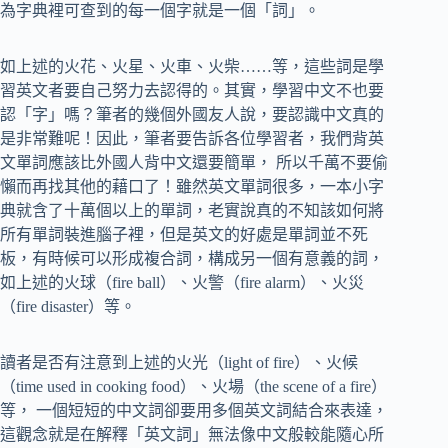
為字典裡可查到的每一個字就是一個「詞」。
如上述的火花、火星、火車、火柴……等，這些詞是學
習英文者要自己努力去認得的。其實，學習中文不也要
認「字」嗎？筆者的幾個外國友人說，要認識中文真的
是非常難呢！因此，筆者要告訴各位學習者，我們背英
文單詞應該比外國人背中文還要簡單， 所以千萬不要偷
懶而再找其他的藉口了！雖然英文單詞很多，一本小字
典就含了十萬個以上的單詞，老實說真的不知該如何將
所有單詞裝進腦子裡，但是英文的好處是單詞並不死
板，有時候可以形成複合詞，構成另一個有意義的詞，
如上述的火球（fire ball）、火警（fire alarm）、火災
（fire disaster）等。
讀者是否有注意到上述的火光（light of fire）、火候
（time used in cooking food）、火場（the scene of a fire）
等， 一個短短的中文詞卻要用多個英文詞結合來表達，
這觀念就是在解釋「英文詞」無法像中文般較能隨心所