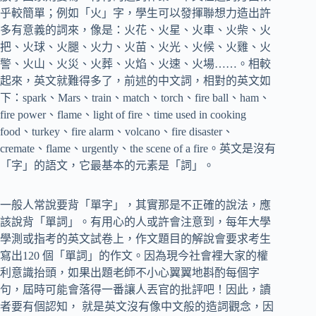
乎較簡單；例如「火」字，學生可以發揮聯想力造出許
多有意義的詞來，像是：火花、火星、火車、火柴、火
把、火球、火腿、火力、火苗、火光、火候、火雞、火
警、火山、火災、火葬、火焰、火速、火場……。相較
起來，英文就難得多了，前述的中文詞，相對的英文如
下：spark、Mars、train、match、torch、fire ball、ham、
fire power、flame、light of fire、time used in cooking
food、turkey、fire alarm、volcano、fire disaster、
cremate、flame、urgently、the scene of a fire。英文是沒有
「字」的語文，它最基本的元素是「詞」。
一般人常說要背「單字」，其實那是不正確的說法，應
該說背「單詞」。有用心的人或許會注意到，每年大學
學測或指考的英文試卷上，作文題目的解說會要求考生
寫出120 個「單詞」的作文。因為現今社會裡大家的權
利意識抬頭，如果出題老師不小心翼翼地斟酌每個字
句，屆時可能會落得一番讓人丟官的批評吧！因此，讀
者要有個認知， 就是英文沒有像中文般的造詞觀念，因