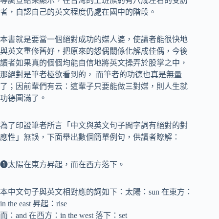
導調查結果顯示，在台灣的上班族約有八成左右的受訪
者，自認自己的英文程度仍處在國中的階段。
本書就是要當一個絕對成功的媒人婆，使讀者能很快地
與英文重修舊好，把原來的怨偶關係化解成佳偶，今後
讀者如果真的個個均能自信地將英文操弄於股掌之中，
那絕對是筆者極欲看到的， 而筆者的功德也真是無量
了；因前輩們有云：這輩子只要能做三對媒，則人生就
功德圓滿了。
為了印證筆者所言「中文與英文句子間字詞有絕對的對
應性」無誤，下面舉出數個簡單例句，供讀者瞭解：
❶太陽在東方昇起，而在西方落下。
本中文句子與英文相對應的詞如下：太陽：sun 在東方：
in the east 昇起：rise
而：and 在西方：in the west 落下：set