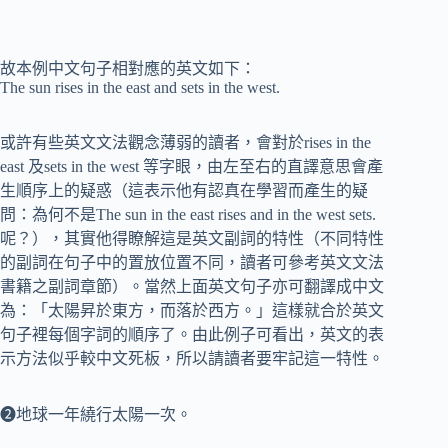
故本例中文句子相對應的英文如下：
The sun rises in the east and sets in the west.
或許有些英文文法觀念薄弱的讀者，會對於rises in the
east 及sets in the west 等字眼，由左至右的直譯意思會產
生順序上的疑惑（這表示他有認真在學習而產生的疑
問：為何不是The sun in the east rises and in the west sets.
呢？），其實他得瞭解這是英文副詞的特性（不同特性
的副詞在句子中的置放位置不同，讀者可參考英文文法
書籍之副詞章節）。當然上面英文句子亦可翻譯成中文
為：「太陽昇於東方，而落於西方。」這樣就合於英文
句子裡每個字詞的順序了。由此例子可看出，英文的表
示方法似乎較中文死板，所以請讀者要牢記這一特性。
❷地球一年繞行太陽一次。