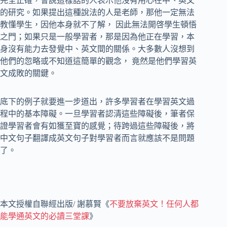
完全正確，會說這樣話的人表示他沒有用心在中、英文
的研究。如果提出這種說法的人是老師，那他一定無法
教懂學生，因他本身就不了解， 因此無法開啓學生頓悟
之門；如果只是一般學習者，那是因為他正在學習，本
身沒有能力去發覺中、英文間的關係。大多數人沒想到
他們的忽略或不知道這簡單的觀念， 竟然是他們學習英
文成敗的關鍵。
底下的例子就要進一步道出，許多學習者在學習英文過
程中的基本障礙。一旦學習者認清這些障礙後，筆者保
證學習者會有如獲至寶的感覺；待跨過這些障礙後，將
中文句子翻譯成英文句子對學習者而言就應該不是問題
了。
本文授權自聯經出版/ 謝慕賢《
不要放棄英文！任何人都
能學通英文的必讀三堂課
》