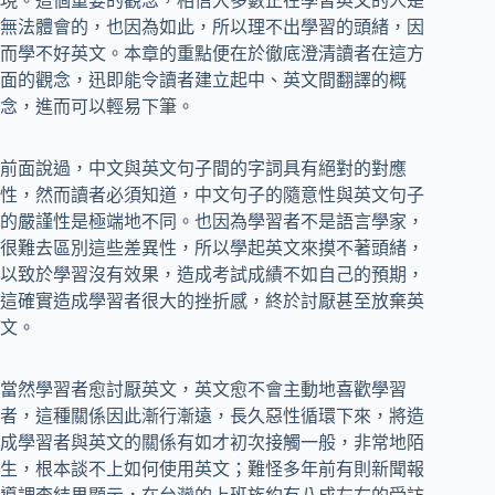
現。這個重要的觀念，相信大多數正在學習英文的人是
無法體會的，也因為如此，所以理不出學習的頭緒，因
而學不好英文。本章的重點便在於徹底澄清讀者在這方
面的觀念，迅即能令讀者建立起中、英文間翻譯的概
念，進而可以輕易下筆。
前面說過，中文與英文句子間的字詞具有絕對的對應
性，然而讀者必須知道，中文句子的隨意性與英文句子
的嚴謹性是極端地不同。也因為學習者不是語言學家，
很難去區別這些差異性，所以學起英文來摸不著頭緒，
以致於學習沒有效果，造成考試成績不如自己的預期，
這確實造成學習者很大的挫折感，終於討厭甚至放棄英
文。
當然學習者愈討厭英文，英文愈不會主動地喜歡學習
者，這種關係因此漸行漸遠，長久惡性循環下來，將造
成學習者與英文的關係有如才初次接觸一般，非常地陌
生，根本談不上如何使用英文；難怪多年前有則新聞報