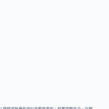
3.憤怒或執著的浪似乎都是真的。但要提醒自己，它們