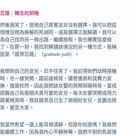
岔路：轉念的契機
然後我笑了，發現自己其實並非沒有選擇。我可以把這
個情況視為無解的死胡同，或是選擇正面解讀。我可以
為自己找到另一條出路，繼續旅程。我也確實這麼做
了。在那一刻，我找到解讀該情況的另一種方式，我稱
這是「感恩岔路」（gratitude path）。
我想到自己的女兒，忍不住笑了。我記得她們幼時搭機
時，也一樣哭鬧、踢前座椅背，儘管唐恩和我費力安
撫，還是枉然。因此我把該女嬰的哭鬧與踢椅背，當成
提醒自己有兩個天真可愛的女兒。每次女嬰哭鬧或用力
踢著椅背時，我就感恩自己生了兩個好女兒，並露出微
笑，甚至大笑。
我當然希望一路上能耳根清靜，但是你知道嗎？我竟然
能繼續工作，因為我內心平靜無聲。我把不耐的負面情