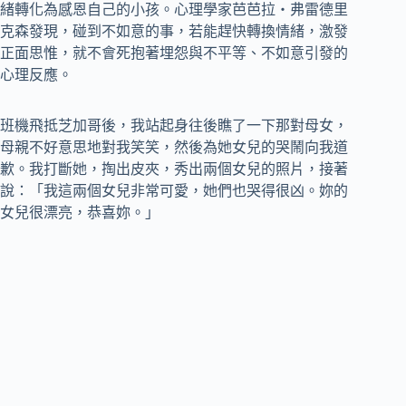
緒轉化為感恩自己的小孩。心理學家芭芭拉‧弗雷德里
克森發現，碰到不如意的事，若能趕快轉換情緒，激發
正面思惟，就不會死抱著埋怨與不平等、不如意引發的
心理反應。
班機飛抵芝加哥後，我站起身往後瞧了一下那對母女，
母親不好意思地對我笑笑，然後為她女兒的哭鬧向我道
歉。我打斷她，掏出皮夾，秀出兩個女兒的照片，接著
說：「我這兩個女兒非常可愛，她們也哭得很凶。妳的
女兒很漂亮，恭喜妳。」