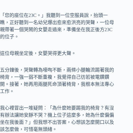
「您的座位在23C。」我聽到一位空服員說，抬頭一
瞧，正好聽到一名幼兒爆出愈來愈洪亮的哭聲，一位母
親帶著一個哭鬧的女嬰走過來，準備坐在我正後方23C
的位子。
這位母親坐定後，女嬰哭得更大聲。
五分鐘後，哭聲轉為嚎啕不斷，兩條小腿輪流踢著我的
椅背，一強一弱不斷重複，我覺得自己彷若被電鑽鑽
開。接著，她再用兩腿死命頂著椅背，我根本無法專心
工作。
我心裡冒出一堆疑問：「為什麼她要踢我的椅背？有沒
有辦法讓她安靜不哭？機上位子這麼多，她為什麼偏偏
坐在我後面？」但我想不出答案，心想該怎麼開口以及
該怎麼做，可惜毫無頭緒。