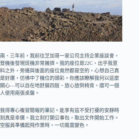
兩、三年前，我前往芝加哥一家公司主持企業座談會，
登機後發現班機非常擁擠。我的座位是22C，出乎我意
料之外，旁邊與後面的座位竟然都是空的，心想自己真
是好運，彷彿中了機位的頭彩。你應該瞭解我何以這麼
開心—可以自在地舒展四肢、放心放倒椅背，還可一個
人使用兩張桌盤。
我得專心複習簡報的筆記。能享有這不受打擾的安靜時
刻真是幸運。我立刻打開公事包，取出文件開始工作。
空服員準備起飛作業時，一切風雲變色。