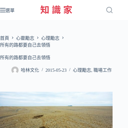
跳
至
選單
主
要
內
容
首頁
心靈勵志
心理勵志
所有的路都要自己去領悟
所有的路都要自己去領悟
哈林文化
2015-05-23
心理勵志
,
職場工作