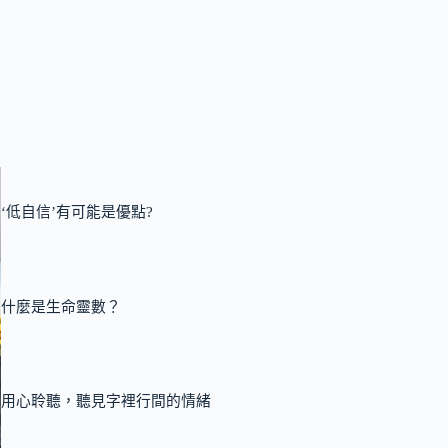
‘低自信’有可能是優點?
什麼是生命靈數？
用心聆聽，聽見字裡行間的情緒