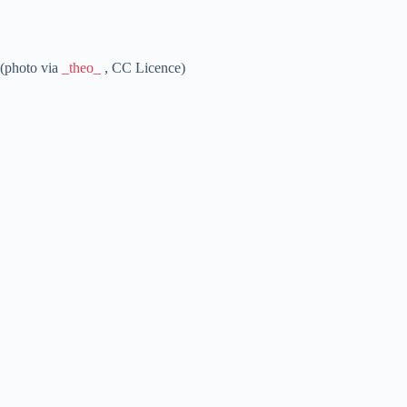
(photo via
_theo_
, CC Licence)