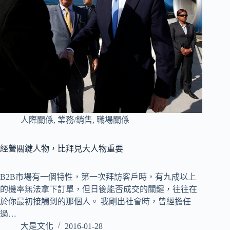
人際關係
,
業務/銷售
,
職場關係
經營關鍵人物，比拜見大人物重要
B2B市場有一個特性，第一次拜訪客戶時，有九成以上
的機率無法拿下訂單，但日後能否成交的關鍵，往往在
於你最初接觸到的那個人。 我剛出社會時，曾經擔任
過…
大是文化
2016-01-28