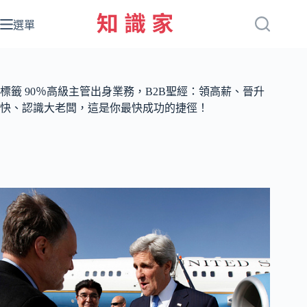
跳
至
選單
主
要
內
容
標籤
90％高級主管出身業務，B2B聖經：領高薪、晉升
快、認識大老闆，這是你最快成功的捷徑！