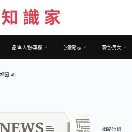
跳
至
主
要
內
容
品牌/人物/專欄
心靈勵志
兩性/男女
標籤
4U
網路行銷