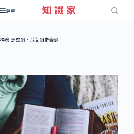
跳
至
選單
主
要
內
容
標籤
馬歇爾．范艾爾史泰恩