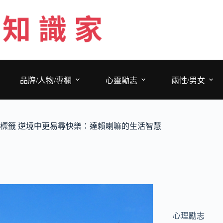
跳
至
主
要
內
容
品牌/人物/專欄
心靈勵志
兩性/男女
標籤
逆境中更易尋快樂：達賴喇嘛的生活智慧
心理勵志