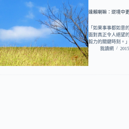
達賴喇嘛：逆境中
「如果事事都如意
面對真正令人絕望
毅力的關鍵時刻。」
我讀網
2015