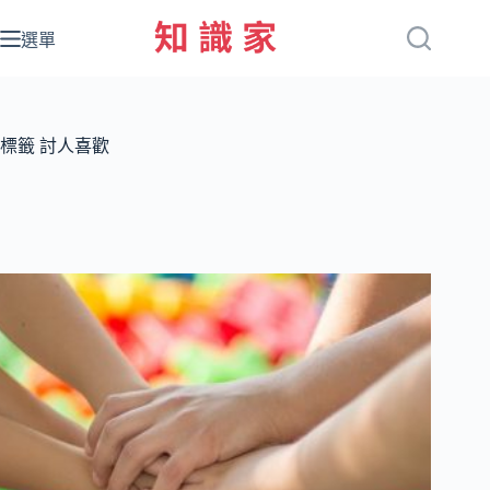
跳
至
選單
主
要
內
容
標籤
討人喜歡