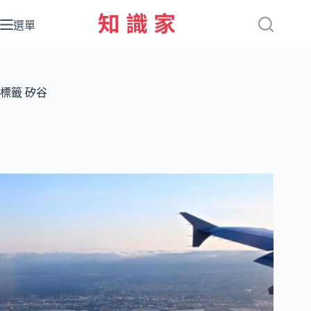
跳
至
選單
主
要
內
容
標籤
矽谷