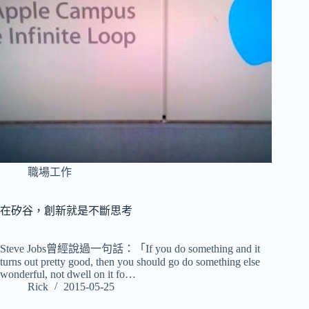
職場工作
在矽谷，創新就是不斷思考
Steve Jobs曾經說過一句話：「If you do something and it
turns out pretty good, then you should go do something else
wonderful, not dwell on it fo…
Rick
2015-05-25