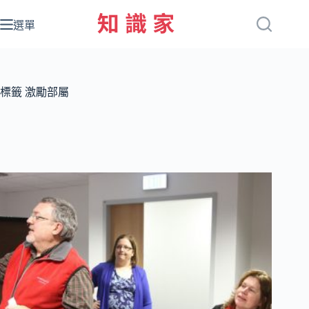
跳
至
選單
主
要
內
容
標籤
激勵部屬