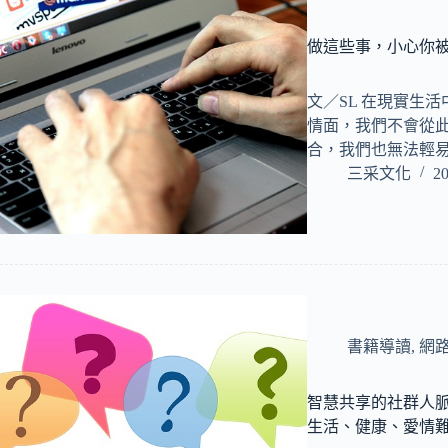
做這些事，小心你
文／SL 在現實生
情面，我們不會從
合，我們也無法輕
三采文化
20
書籍導讀
,
網
智慧共享的社群人
生活、健康、愛情