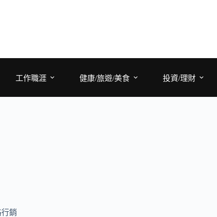
工作職涯
健康/旅遊/美食
投資/理財
路行銷