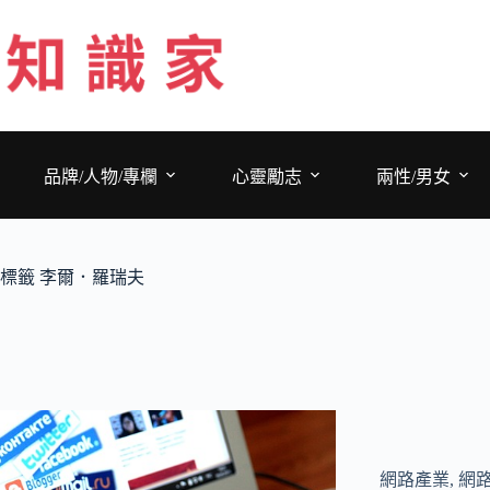
跳
至
主
要
內
容
品牌/人物/專欄
心靈勵志
兩性/男女
標籤
李爾．羅瑞夫
網路產業
,
網