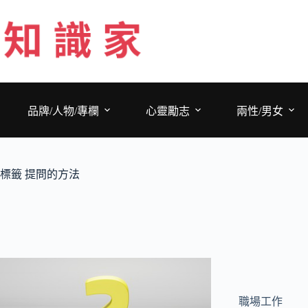
跳
至
主
要
內
容
品牌/人物/專欄
心靈勵志
兩性/男女
標籤
提問的方法
職場工作