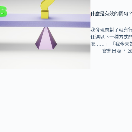
什麼是有效的問句
我發現問對了就有
任選以下一種方式開
麼……」 「我今天
寶鼎出版
20