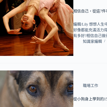
相信自己，從這7件
編輯/Lily 想想
好像都能充滿活力
有多好?相信自己做
知識家編輯
職場工作
從小狗身上學到的1