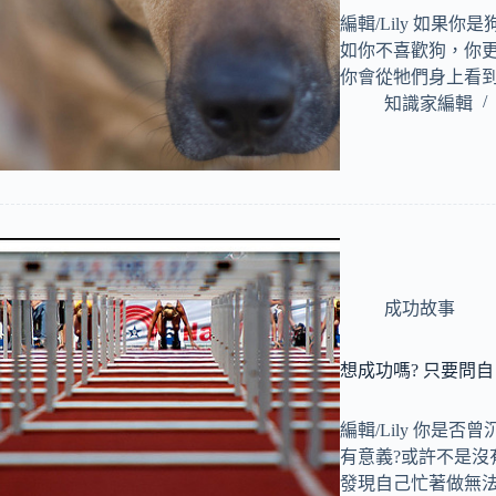
編輯/Lily 如果
如你不喜歡狗，你
你會從牠們身上看
知識家編輯
成功故事
想成功嗎? 只要問
編輯/Lily 你是
有意義?或許不是
發現自己忙著做無