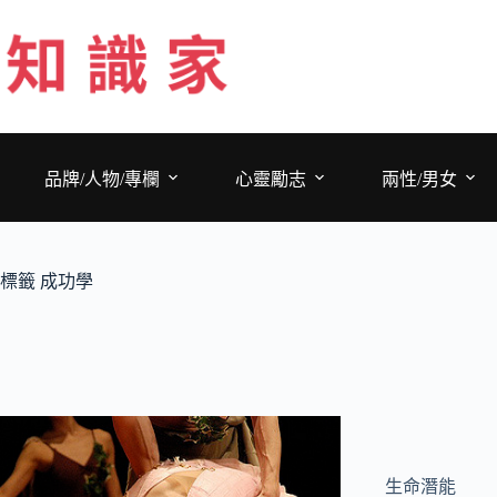
跳
至
主
要
內
容
品牌/人物/專欄
心靈勵志
兩性/男女
標籤
成功學
生命潛能