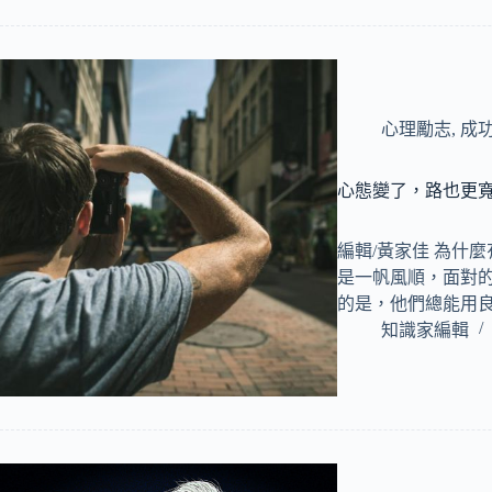
心理勵志
,
成
心態變了，路也更寬
編輯/黃家佳 為什
是一帆風順，面對
的是，他們總能用
知識家編輯