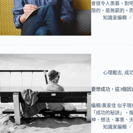
會很令人羨慕，對吧
限的，是無窮的。
知識家編輯
心理勵志
,
成
要想成功，這3個
編輯/黃家佳 似乎現
「成功的秘訣」，搜
神、想法、事業、
知識家編輯