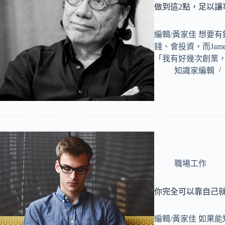
做到這2點，足以讓
編輯/黃家佳 想要
錢、會投資，而Jame
「我有好幾次創業
知識家編輯
職場工作
你完全可以靠自己
編輯/黃家佳 如果