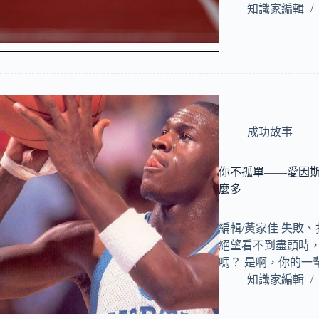
知識家編輯
成功故事
你不孤單——愛因斯
麼多
編輯/黃家佳 失敗
絕望看不到盡頭時
嗎？ 是啊，你的一
知識家編輯