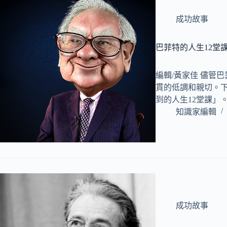
成功故事
巴菲特的人生12堂
編輯/黃家佳 儘管
貫的低調和親切。下面是
到的人生12堂課」。
知識家編輯
成功故事