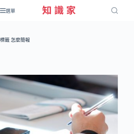
跳
至
選單
主
要
內
容
標籤
怎麼簡報