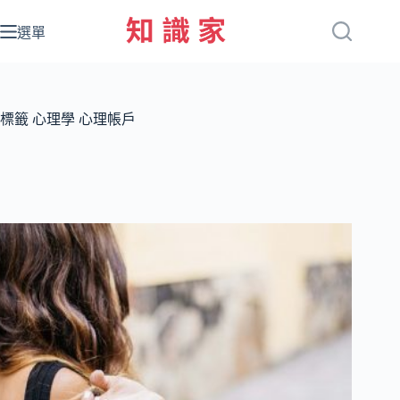
跳
至
選單
主
要
內
容
標籤
心理學 心理帳戶