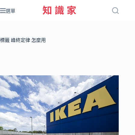
跳
至
選單
主
要
內
容
標籤
峰終定律 怎麼用