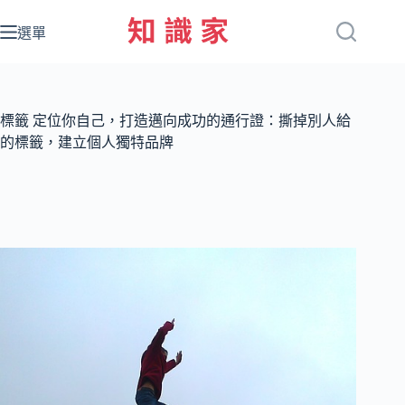
跳
至
選單
主
要
內
容
標籤
定位你自己，打造邁向成功的通行證：撕掉別人給
的標籤，建立個人獨特品牌