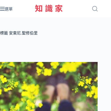
跳
至
選單
主
要
內
容
標籤
安東尼.聖修伯里