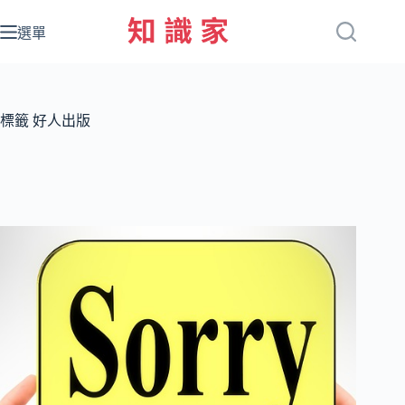
跳
至
選單
主
要
內
容
標籤
好人出版