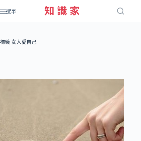
跳
至
選單
主
要
內
容
標籤
女人愛自己