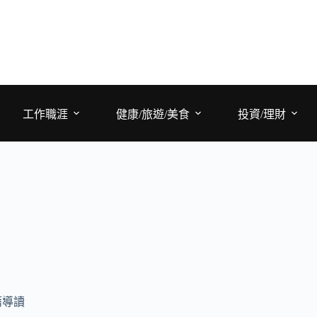
工作職涯
健康/旅遊/美食
投資/理財
籍導讀