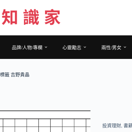
跳
至
主
要
內
容
品牌/人物/專欄
心靈勵志
兩性/男女
標籤
吉野貴晶
投資理財
,
書