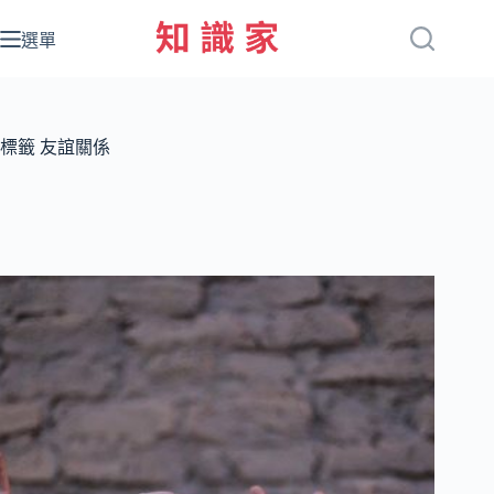
跳
至
選單
主
要
內
容
標籤
友誼關係