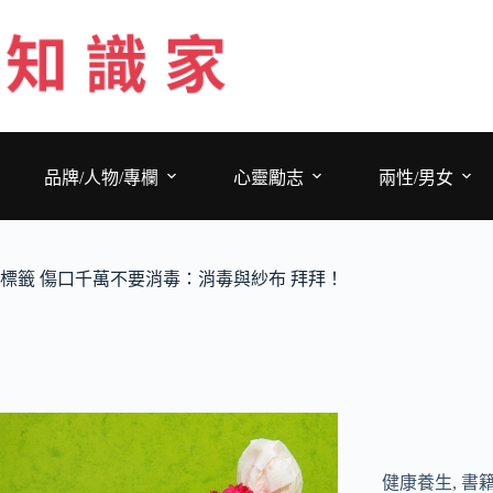
跳
至
主
要
內
容
品牌/人物/專欄
心靈勵志
兩性/男女
標籤
傷口千萬不要消毒：消毒與紗布 拜拜！
健康養生
,
書