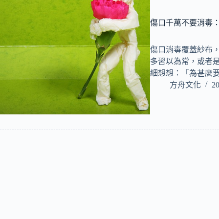
傷口千萬不要消毒：
傷口消毒覆蓋紗布，
多習以為常，或者是
細想想：「為甚麼
方舟文化
20