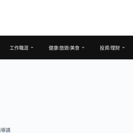
工作職涯
健康/旅遊/美食
投資/理財
籍導讀