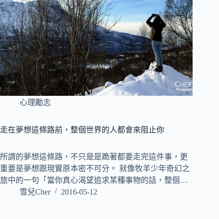
心理勵志
走在夢想這條路前，整個世界的人都會來阻止你
所謂的夢想這條路，不只是是跪著都要走完這件事，更
重要是夢想跟現實原本密不可分。 就像牧羊少年奇幻之
旅中的一句「當你真心渴望追求某種事物的話，整個…
雪兒Cher
2016-05-12