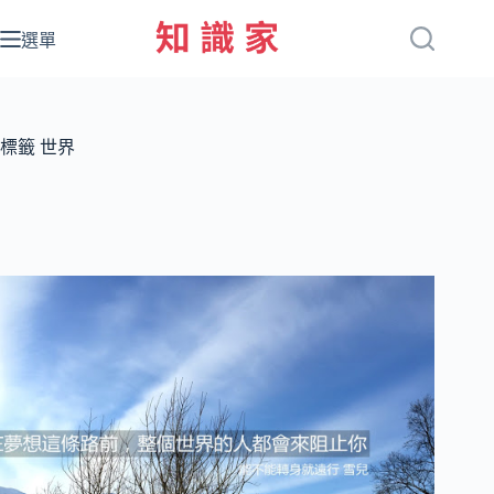
跳
至
選單
主
要
內
容
標籤
世界