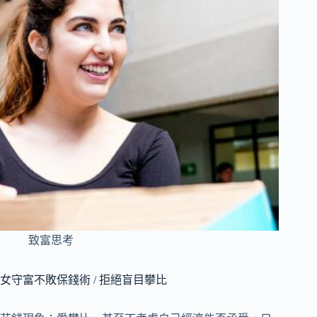
致富思考
女守富不敗保錢術 / 拒絕盲目攀比