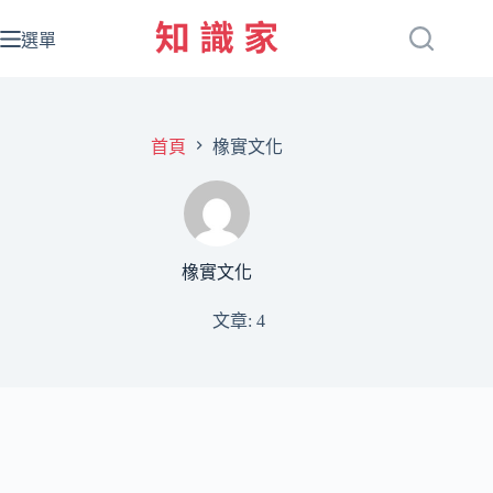
跳
至
選單
主
要
內
容
首頁
橡實文化
橡實文化
文章: 4