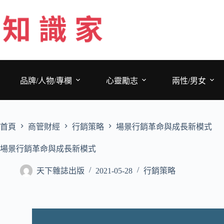
跳
至
主
要
內
容
品牌/人物/專欄
心靈勵志
兩性/男女
首頁
商管財經
行銷策略
場景行銷革命與成長新模式
場景行銷革命與成長新模式
天下雜誌出版
2021-05-28
行銷策略