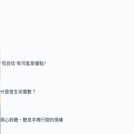
‘低自信’有可能是優點?
什麼是生命靈數？
用心聆聽，聽見字裡行間的情緒