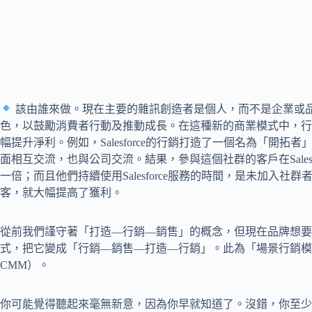
該由誰來做。現在主要的雜訊創造者是個人，而不是企業或
色，以鼓勵消費者行動及推動成長。在這種新的商業模式中，行
幅提升淨利。例如，Salesforce的行銷打造了一個名為「開拓者」（
面相互交流，也與公司交流。結果，參與這個社群的客戶在Sales
一倍；而且他們持續使用Salesforce服務的時間，是未加入社群者的
客，就大幅提高了獲利。
從前我們謹守著「打造—行銷—銷售」的概念，但現在品牌想要
式，把它變成「行銷—銷售—打造—行銷」。此為「場景行銷模式」（conte
CMM）。
你可能覺得聽起來毫無新意，因為你早就知道了。沒錯，你至少