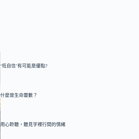
‘低自信’有可能是優點?
什麼是生命靈數？
用心聆聽，聽見字裡行間的情緒