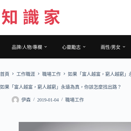
跳
至
主
要
內
容
品牌/人物/專欄
心靈勵志
兩性/男女
首頁
工作職涯
職場工作
如果「富人越富，窮人越窮」
如果「富人越富，窮人越窮」永遠為真，你該怎麼找出路？
伊森
2019-01-04
職場工作