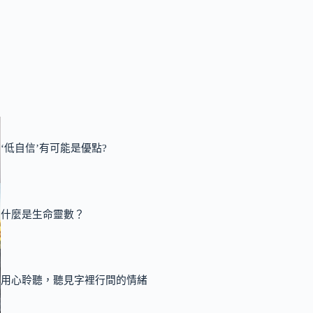
‘低自信’有可能是優點?
什麼是生命靈數？
用心聆聽，聽見字裡行間的情緒