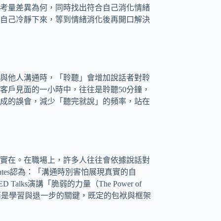
考量差異為何，同時找出符合自己消化情緒
讓自己冷靜下來，等到情緒消化後再開口解決
與他人溝通時，「聆聽」會增加說話者對聆
客戶見面的一小時中，往往是聆聽50分鐘，
造成的誤會，減少「聽完就說」的頻率，站在
實在。在職場上，許多人往往會依據說話對
ntes認為：「溝通時別害怕展現真實的自
Talks演講「脆弱的力量（The Power of
時候反而是學習與退一步的關鍵，既定的包袱與框架