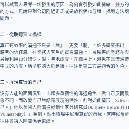
可以試著去思考一切發生的原因，為何會引發如此情緒、雙方的
的方式，無論是到公司附近走走或是放鬆個10分鐘，找到方法
問題。
二、從聆聽建立橋樑
真正有效率的溝通不只是「說」，更要「聽」。許多研究指出，
聽者的信任感，在業務與客戶的買賣溝通上，最厲害的業務在與
最後利用10分鐘快、狠、準地成交。在職場上，避免不當溝通
中立的角度，給予聆聽大於建議，往往是第三方最適合的角色。
三、展現真實的自己
沒有人能夠面面俱到，比起多重個性的溝通角色，做自己反而最
象不同，而改變自己說話時展現的個性，針對如此情形，Schwa
己。」他以美國人際溝通暢銷作家兼研究員Dr. Brene Brown 在TED 
Vulnerability）」為例，點出職場中展現真實的自我，有
往往會讓人際關係更束縛。