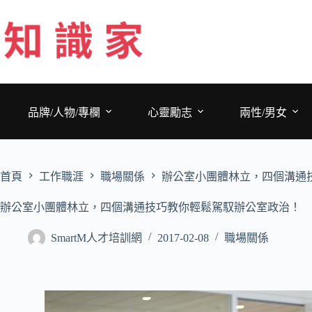
跳
至
主
要
內
容
品牌/人物/專欄
心靈勵志
兩性/男女
首頁
工作職涯
職場關係
辦公室小團體林立，四個溝通
辦公室小團體林立，四個溝通技巧教你輕鬆駕馭辦公室政治！
SmartM人才培訓網
2017-02-08
職場關係