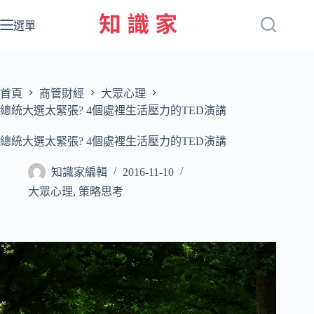
跳
至
選單
主
要
內
容
首頁
商管財經
大眾心理
總統大選太緊張? 4個處裡生活壓力的TED演講
總統大選太緊張? 4個處裡生活壓力的TED演講
知識家編輯
2016-11-10
大眾心理
,
策略思考