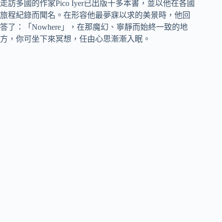
走訪多國的作家Pico Iyer已出版十多本書，並以他在各國
旅程紀錄而聞名。在形容他最夢寐以求的美景時，他回
答了：「Nowhere」，在那魔幻、寧靜而始終一致的地
方，你可坐下來冥想，任由心思漸漸入眠。