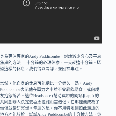
身為專注專家的Andy Puddicombe，討論減少分心及平息
焦慮的方法──十分鐘的心理休療，一天就這十分鐘。透
過這樣的休息，我們得以冷靜，並回神專注。
當然，他自身的休息可能還比十分鐘久一點，Andy
Puddicombe表示他在壓力之中並不會暴飲暴食，或向親
友抱怨訴苦。這位Headspace (幫助冥想的網站和app) 的
共同創辦人決定去喜馬拉雅山當僧侶。在那裡他成為了
僧侶並鑽研冥想。幸運的是，你不用特地到如此遙遠的
地方才能放鬆，試試Andy Puddicombe的十分鐘方法，你