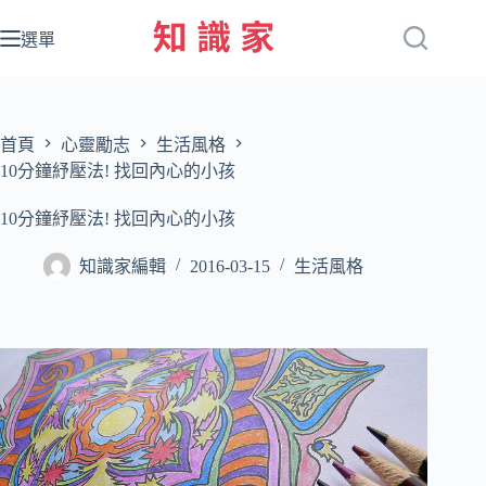
跳
至
選單
主
要
內
容
首頁
心靈勵志
生活風格
10分鐘紓壓法! 找回內心的小孩
10分鐘紓壓法! 找回內心的小孩
知識家編輯
2016-03-15
生活風格