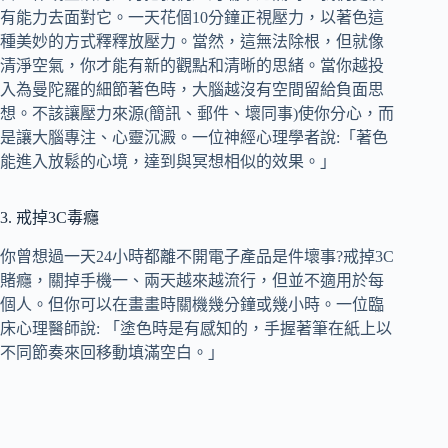
有能力去面對它。一天花個10分鐘正視壓力，以著色這
種美妙的方式釋釋放壓力。當然，這無法除根，但就像
清淨空氣，你才能有新的觀點和清晰的思緒。當你越投
入為曼陀羅的細節著色時，大腦越沒有空間留給負面思
想。不該讓壓力來源(簡訊、郵件、壞同事)使你分心，而
是讓大腦專注、心靈沉澱。一位神經心理學者說:「著色
能進入放鬆的心境，達到與冥想相似的效果。」
3. 戒掉3C毒癮
你曾想過一天24小時都離不開電子產品是件壞事?戒掉3C
賭癮，關掉手機一、兩天越來越流行，但並不適用於每
個人。但你可以在畫畫時關機幾分鐘或幾小時。一位臨
床心理醫師說: 「塗色時是有感知的，手握著筆在紙上以
不同節奏來回移動填滿空白。」