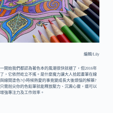
編輯/Lily
一開始我們都認為著色本的風潮很快就褪了，但2016年
了，它依然屹立不搖。是什麼魔力讓大人拾起畫筆在線
與線間塗色?小時候熱愛的事竟變成長大後煩惱的解藥?
只需削尖你的色鉛筆就能釋放壓力、沉澱心靈，還可以
增強專注力及工作效率。