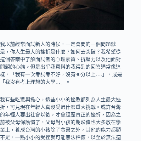
我以前經常面試新人的時候，一定會問的一個問題就
是，你人生最大的挫折是什麼？如何去突破？我希望從
這個答案中了解面試者的心理素質、抗壓力以及他面對
問題的心態。但是出乎我意料的我得到的回答通常像這
樣，「我有一次考試考不好，沒有90分以上….」，或是
「我沒有考上理想的大學…」。
我有些吃驚與擔心，這些小小的挫敗都列為人生最大挫
折，可見現在年輕人真沒受過什麼重大挑戰。或許台灣
的年輕人要出社會以後，才會經歷真正的挫折，因為之
前被父母保護慣了，父母對小孩的期盼值也大多放在學
業上，養成台灣的小孩除了念書之外，其他的能力都顯
不足，一點小小的受挫就可能無法釋懷，以至於無法適