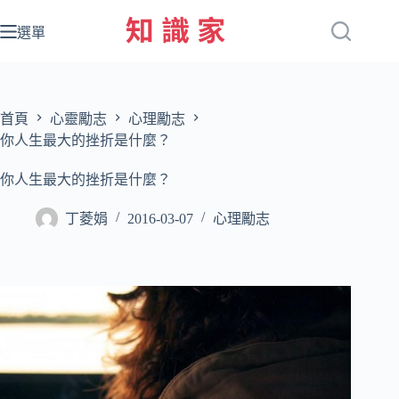
跳
至
選單
主
要
內
容
首頁
心靈勵志
心理勵志
你人生最大的挫折是什麼？
你人生最大的挫折是什麼？
丁菱娟
2016-03-07
心理勵志