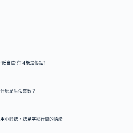
‘低自信’有可能是優點?
什麼是生命靈數？
用心聆聽，聽見字裡行間的情緒