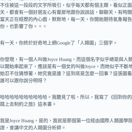
不住被這一段段的文字所吸引，似乎每天都有個主題，看似正面
天，都會有一個好朋友心有靈犀地跟你說說話，聊聊天，有時開
當天正在經歷的內心戲，默默地，每一天，你開始期待氣象報告
你，也影響了你。。。
有一天，你終於好奇地上網Google了「人類圖」三個字。
你發現，有一個人叫做Joyce Huang，而這個名字似乎總是
以開始串起來了，應該是有一個女的叫做Joyce，而她似乎不
始忍不住猜想著，她究竟是誰？這到底是怎麼一回事？這張圖看
誰可以跟你說分明呀？
哈哈哈哈哈哈哈哈哈哈。我聽見了啦，所以，我寫了《回到你的
踏上去制約之旅》這本書。
我是Joyce Huang，是的，我就是那個第一位經由國際人類圖學院（Internat
證，會講中文的人類圖分析師。