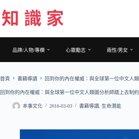
跳
至
主
要
內
容
品牌/人物/專欄
心靈勵志
兩性/男女
首頁
書籍導讀
回到你的內在權威：與全球第一位中文人類
回到你的內在權威：與全球第一位中文人類圖分析師踏上去制約
本事文化
2016-03-03
書籍導讀
,
生命潛能