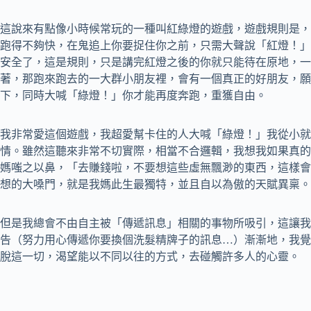
這說來有點像小時候常玩的一種叫紅綠燈的遊戲，遊戲規則是，
跑得不夠快，在鬼追上你要捉住你之前，只需大聲說「紅燈！」
安全了，這是規則，只是講完紅燈之後的你就只能待在原地，一
著，那跑來跑去的一大群小朋友裡，會有一個真正的好朋友，願
下，同時大喊「綠燈！」你才能再度奔跑，重獲自由。
我非常愛這個遊戲，我超愛幫卡住的人大喊「綠燈！」我從小就
情。雖然這聽來非常不切實際，相當不合邏輯，我想我如果真的
媽嗤之以鼻，「去賺錢啦，不要想這些虛無飄渺的東西，這樣會
想的大嗓門，就是我媽此生最獨特，並且自以為傲的天賦異稟。
但是我總會不由自主被「傳遞訊息」相關的事物所吸引，這讓我
告（努力用心傳遞你要換個洗髮精牌子的訊息…）漸漸地，我覺
脫這一切，渴望能以不同以往的方式，去碰觸許多人的心靈。