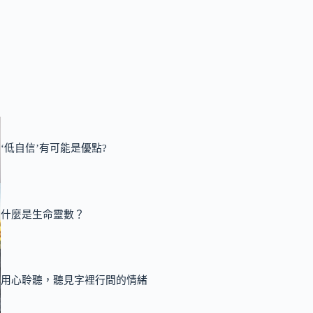
‘低自信’有可能是優點?
什麼是生命靈數？
用心聆聽，聽見字裡行間的情緒