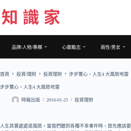
跳
至
主
要
內
容
品牌/人物/專欄
心靈勵志
兩性/男女
首頁
投資/理財
投資理財
步步驚心，人生4 大風險地雷
步步驚心，人生4 大風險地雷
時報出版
2016-01-25
投資理財
人生其實處處是風險，當我們聽到各種不幸事件時，首先應該要