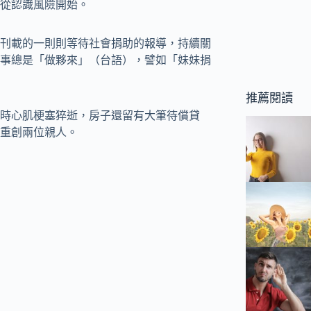
從認識風險開始。
刊載的一則則等待社會捐助的報導，持續關
事總是「做夥來」（台語），譬如「妹妹捐
推薦閱讀
時心肌梗塞猝逝，房子還留有大筆待償貸
重創兩位親人。