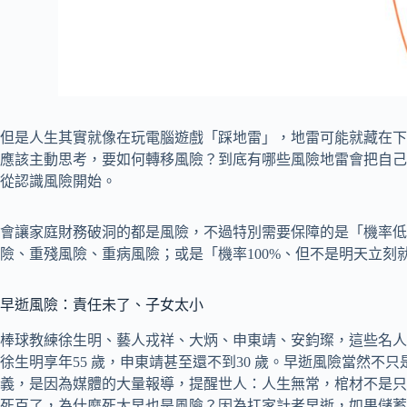
但是人生其實就像在玩電腦遊戲「踩地雷」，地雷可能就藏在下
應該主動思考，要如何轉移風險？到底有哪些風險地雷會把自己
從認識風險開始。
會讓家庭財務破洞的都是風險，不過特別需要保障的是「機率低
險、重殘風險、重病風險；或是「機率100%、但不是明天立刻
早逝風險：責任未了、子女太小
棒球教練徐生明、藝人戎祥、大炳、申東靖、安鈞璨，這些名人
徐生明享年55 歲，申東靖甚至還不到30 歲。早逝風險當然不
義，是因為媒體的大量報導，提醒世人：人生無常，棺材不是只
死百了，為什麼死太早也是風險？因為扛家計者早逝，如果儲蓄