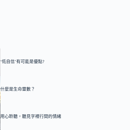
‘低自信’有可能是優點?
什麼是生命靈數？
用心聆聽，聽見字裡行間的情緒