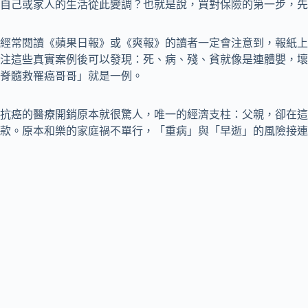
自己或家人的生活從此變調？也就是說，買對保險的第一步，先
經常閱讀《蘋果日報》或《爽報》的讀者一定會注意到，報紙上
注這些真實案例後可以發現：死、病、殘、貧就像是連體嬰，壞
脊髓救罹癌哥哥」就是一例。
抗癌的醫療開銷原本就很驚人，唯一的經濟支柱：父親，卻在這
款。原本和樂的家庭禍不單行，「重病」與「早逝」的風險接連