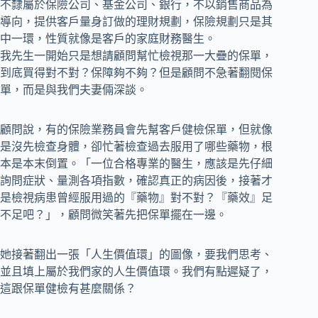
不隸屬於保險公司、基金公司、銀行，不以銷售商品為
導向，提供客戶量身訂做的理財規劃，保險規劃只是其
中一環，性質就像是客戶的家庭財務醫生。
我先生一開始只是想請顧問幫忙檢視那一大疊的保單，
到底買得對不對？保障夠不夠？但是顧問不急著翻閱保
單，而是與我們夫妻倆深談。
顧問說，有的保險業務員會先幫客戶健檢保單，但就像
是沒先檢查身體，卻忙著檢查過去服用了哪些藥物，根
本是本末倒置。「一位合格專業的醫生，應該是先仔細
詢問症狀、量測各項指數，確認真正的病因後，接著才
是檢視病患曾經服用過的『藥物』對不對？『藥效』足
不足吧？」，顧問微笑著先把保單擺在一邊。
她接著翻出一張「人生價值環」的圖像，要我們思考、
並且填上屬於我們家的人生價值環。我們有點遲疑了，
這跟保單健檢有甚麼關係？