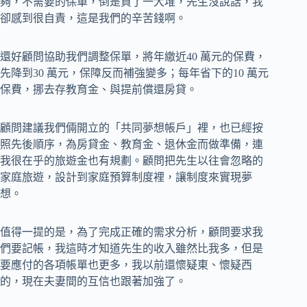
夠，不需要的保單，倒是買了一大堆，先生沒說話，我
卻感到很自責，這是我們的辛苦錢啊。
還好顧問協助我們調整保單，將年繳近40 萬元的保費，
先降到30 萬元，保障反而補強變多；每年省下的10 萬元
保費，挪去存教育金、與提前償還房貸。
顧問建議我們倆開立的「共同夢想帳戶」裡，也已經按
照先後順序，為房貸金、教育金、退休金而做準備，連
我很在乎的旅遊金也有規劃。顧問把先生以往會忽略的
家庭旅遊，設計到家庭預算制度裡，讓制度來實現夢
想。
值得一提的是，為了完成正確的需求分析，顧問要求我
們要記帳，我這時才知道先生的收入雖然比我多，但是
要應付的各項帳單也更多，我以前還懷疑東、懷疑西
的，現在夫妻間的互信也跟著加強了。