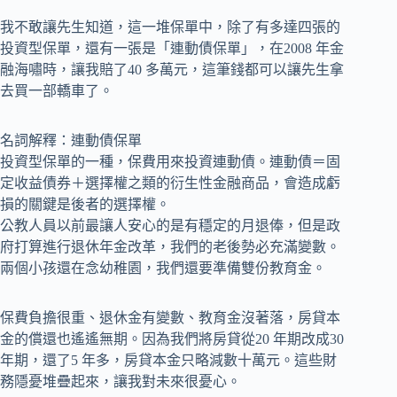
我不敢讓先生知道，這一堆保單中，除了有多達四張的
投資型保單，還有一張是「連動債保單」，在2008 年金
融海嘯時，讓我賠了40 多萬元，這筆錢都可以讓先生拿
去買一部轎車了。
名詞解釋：連動債保單
投資型保單的一種，保費用來投資連動債。連動債＝固
定收益債券＋選擇權之類的衍生性金融商品，會造成虧
損的關鍵是後者的選擇權。
公教人員以前最讓人安心的是有穩定的月退俸，但是政
府打算進行退休年金改革，我們的老後勢必充滿變數。
兩個小孩還在念幼稚園，我們還要準備雙份教育金。
保費負擔很重、退休金有變數、教育金沒著落，房貸本
金的償還也遙遙無期。因為我們將房貸從20 年期改成30
年期，還了5 年多，房貸本金只略減數十萬元。這些財
務隱憂堆疊起來，讓我對未來很憂心。