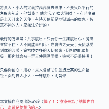
將貴人、小人的定義拉高高度去思維，不要只以平行的
角度去認定，他幫我？ 他害我？ 這太狹隘了。有時魔鬼
是上天派來的天使，有時天使卻是地獄派來的魔鬼，智
慧不夠的人，是無法分辨的。
最好的方法是：凡事感恩。只要你一生起感恩心，魔鬼
會留不住，因不同能量相斥，它會逃之夭夭；天使感受
到你的溫暖，會招喚更多的天使過來，因相同能量相
吸，那你就會被一群天使團團圍繞，這樣不是很棒嗎！
只要你留心、用心，貴人會幫助你創造更高的生命福
祉。面對貴人小人，一律感恩，明智也！
本文摘自商周出版/心玲《
懂了！：療癒是為了讀懂你自
己，奇蹟是給相信的人
》