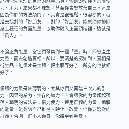
那請你先處理好自己的能量品質，否則即使你再怎麼使
力、用力，結果都不理想，甚至你會想放棄自己。這是
因為你們的方法顛倒了，其實是很輕鬆、很容易的，就
是去找對的「好朋友」。對的「好朋友」能幫助你排除
身上種種的負面能量，協助你融入正面領域裡，這就是
「貴人」。
不論正負能量，當它們聚集到一個「量」時，即會產生
力量，而去創造實相。所以，要清楚的認知到，實相是
衍生品，能量才是主體。把主體弄好了，所有的也就都
好了。
個體的力量是較薄弱的，尤其你們又面臨三次元的引
力、因果的業力、生存的壓力︙︙會讓你的力量起起落
落。聰明的做法是：借力使力，運用群體的力量，總體
的能量，能夠讓自己推進、轉化、改變。但你要選對的
群體，否則一群小人纏身，你將更難翻身。