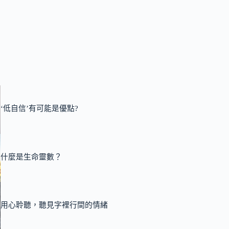
‘低自信’有可能是優點?
什麼是生命靈數？
用心聆聽，聽見字裡行間的情緒