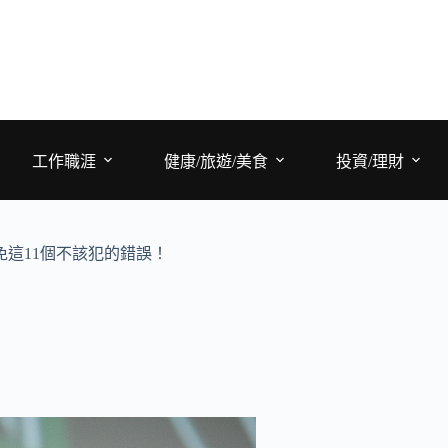
工作職涯
健康/旅遊/美食
投資/理財
這11個不該犯的錯誤！