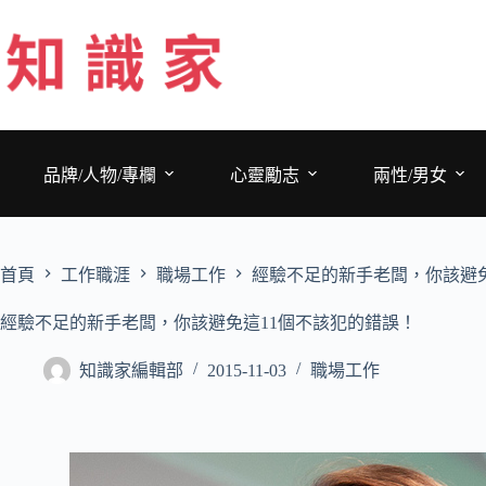
跳
至
主
要
內
容
品牌/人物/專欄
心靈勵志
兩性/男女
首頁
工作職涯
職場工作
經驗不足的新手老闆，你該避免
經驗不足的新手老闆，你該避免這11個不該犯的錯誤！
知識家編輯部
2015-11-03
職場工作