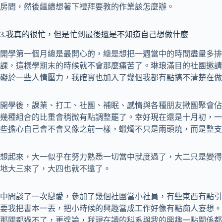
房間，然後繼續想著下禮拜要教的作業該怎麼辦。
3.我真的很忙，但是忙到最後還是不知道自己想做什麼
開學第一個月總是最開心的，總是想把一週當中的時間盡量多排
課，這樣學期末的時候就不會那麼痛苦了。琳琅滿目的社團邀請
礙於一些人情壓力，我確實也加入了幾個我都有點搞不清楚在做
開學後，課業、打工、社團、補眠、感情與各種朋友揪團聚會佔
幾種組合的比重會稍微有點調整罷了。幸好現在還是十月初，一
些擔心自己會不會又像之前一樣，蠟燭不只是兩頭燒，而是整支
想起來，大一似乎在努力熟悉一切當中就度過了，大二只是變得
地大三來了，大四也就不遠了。
中間談了一次戀愛，參加了幾個社團當小社員，有些東西有點引
要我把書本一丟，把小時候的興趣當成工作好像有點痴人妄想。
那關都過不了，更遑論，我現在讀的科系與我的興趣一點關係都