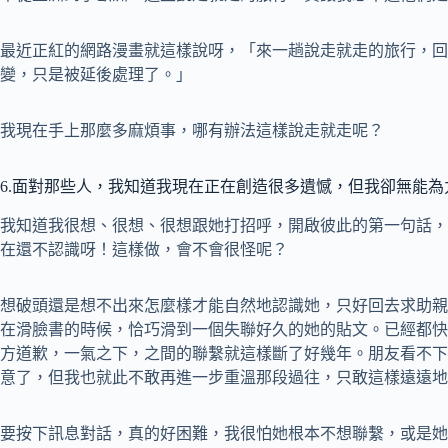
最近正紅的網路漫畫就這樣說呀，「來一趟說走就走的旅行，回
變，只是被延後處理了。」
我現在手上那麼多麻煩事，哪有辦法這樣說走就走呢？
6.面對那些人，我知道我現在正在創造很多遺憾，但我卻無能為
我知道我很想、很想、很想跟她打招呼，開啟彼此的第一句話，
在還不認識呀！這樣做，會不會很怪呢？
想破頭還是想不出來怎麼樣才能自然地認識她，只好回去求助親
在滑臉書的時候，恰巧滑到一個失聯好久的她的貼文。已經都快
方道歉，一氣之下，之間的聯繫就這樣斷了好幾年。朋友看不下
意了，但我也就此不敢再進一步重溫那段過往，只敢這樣遠遠地
要按下訊息對話，真的好困難，我很怕她根本不想聯繫，或是她