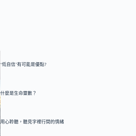
‘低自信’有可能是優點?
什麼是生命靈數？
用心聆聽，聽見字裡行間的情緒