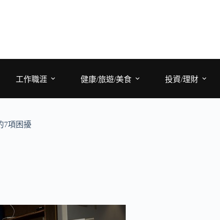
工作職涯
健康/旅遊/美食
投資/理財
的7項困擾