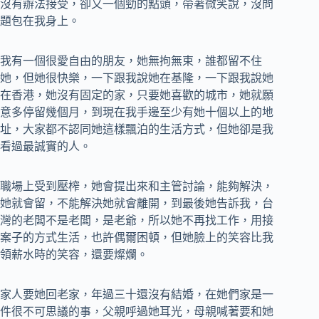
沒有辦法接受，卻又一個勁的點頭，帶著微笑說，沒問
題包在我身上。
我有一個很愛自由的朋友，她無拘無束，誰都留不住
她，但她很快樂，一下跟我說她在基隆，一下跟我說她
在香港，她沒有固定的家，只要她喜歡的城市，她就願
意多停留幾個月，到現在我手邊至少有她十個以上的地
址，大家都不認同她這樣飄泊的生活方式，但她卻是我
看過最誠實的人。
職場上受到壓榨，她會提出來和主管討論，能夠解決，
她就會留，不能解決她就會離開，到最後她告訴我，台
灣的老闆不是老闆，是老爺，所以她不再找工作，用接
案子的方式生活，也許偶爾困頓，但她臉上的笑容比我
領薪水時的笑容，還要燦爛。
家人要她回老家，年過三十還沒有結婚，在她們家是一
件很不可思議的事，父親呼過她耳光，母親喊著要和她