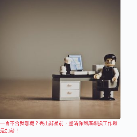
一言不合就離職？丟出辭呈前，釐清你到底想換工作還
是加薪！