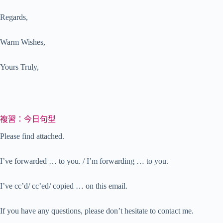
Regards,
Warm Wishes,
Yours Truly,
複習：今日句型
Please find attached.
I’ve forwarded … to you. / I’m forwarding … to you.
I’ve cc’d/ cc’ed/ copied … on this email.
If you have any questions, please don’t hesitate to contact me.